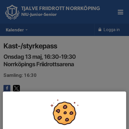
TJALVE FRIIDROTT NORRKÖPING
NIU-Junior-Senior
Logga in
Kalender
Kast-/styrkepass
Onsdag 13 maj, 16:30-19:30
Norrköpings Friidrottsarena
Samling: 16:30