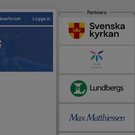
Partners
änarforum
Logga in
G