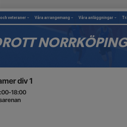
och veteraner
Våra arrangemang
Våra anläggningar
Tr
IDROTT NORRKÖPIN
mer div 1
1:00-18:00
tsarenan