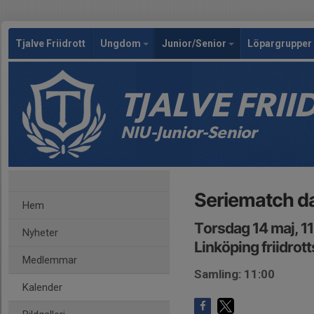
Tjalve Friidrott
Ungdom
Junior/Senior
Löpargrupper 
TJALVE FRI
NIU-Junior-Senior
Seriematch da
Hem
Torsdag 14 maj, 1
Nyheter
Linköping friidrot
Medlemmar
Samling: 11:00
Kalender