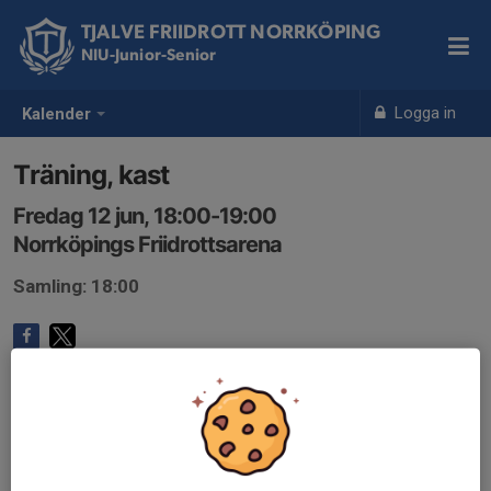
TJALVE FRIIDROTT NORRKÖPING
NIU-Junior-Senior
Logga in
Kalender
Träning, kast
Fredag 12 jun, 18:00-19:00
Norrköpings Friidrottsarena
Samling: 18:00