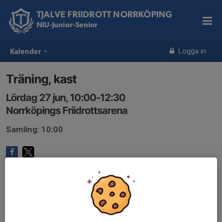
TJALVE FRIIDROTT NORRKÖPING
NIU-Junior-Senior
Logga in
Kalender
Träning, kast
Lördag 27 jun, 10:00-12:30
Norrköpings Friidrottsarena
Samling: 10:00