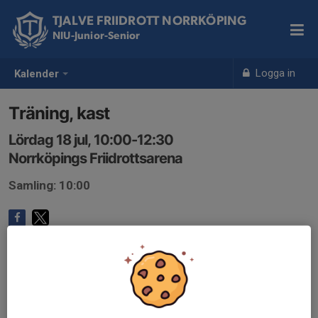
TJALVE FRIIDROTT NORRKÖPING
NIU-Junior-Senior
Logga in
Kalender
Träning, kast
Lördag 18 jul, 10:00-12:30
Norrköpings Friidrottsarena
Samling: 10:00