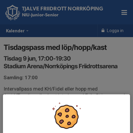
TJALVE FRIIDROTT NORRKÖPING
NIU-Junior-Senior
Logga in
Kalender
Tisdagspass med löp/hopp/kast
Tisdag 9 jun, 17:00-19:30
Stadium Arena/Norrköpings Friidrottsarena
Samling: 17:00
Intervallpass med KH/Fidel eller hopp med
Arvid/Tuvalisa eller kast/styrka med Erik. Stäm av med
respektive tränare.