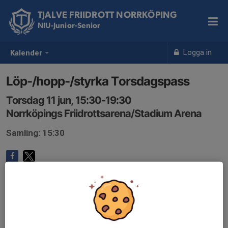
TJALVE FRIIDROTT NORRKÖPING
NIU-Junior-Senior
Logga in
Kalender
Löp-/hopp-/styrka Torsdagspass
Torsdag 11 jun, 15:30-19:30
Norrköpings Friidrottsarena/Stadium Arena
Samling: 15:30