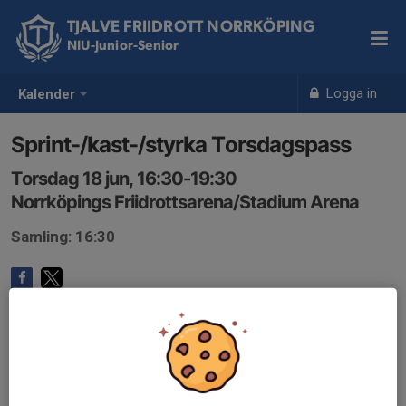
TJALVE FRIIDROTT NORRKÖPING
NIU-Junior-Senior
Logga in
Kalender
Sprint-/kast-/styrka Torsdagspass
Torsdag 18 jun, 16:30-19:30
Norrköpings Friidrottsarena/Stadium Arena
Samling: 16:30