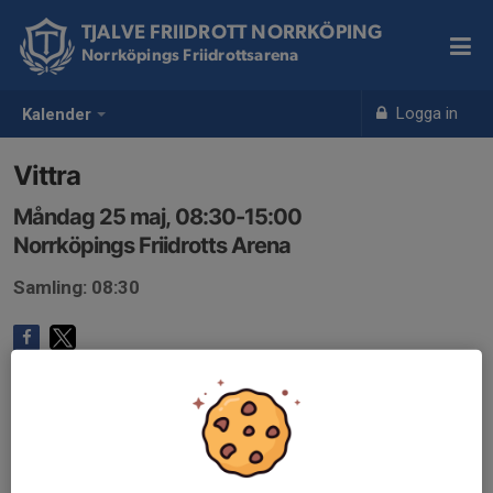
TJALVE FRIIDROTT NORRKÖPING
Norrköpings Friidrottsarena
Logga in
Kalender
Vittra
Måndag 25 maj, 08:30-15:00
Norrköpings Friidrotts Arena
Samling: 08:30