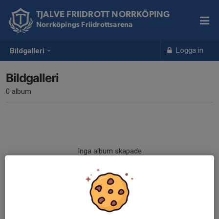
TJALVE FRIIDROTT NORRKÖPING
Norrköpings Friidrottsarena
Logga in
Bildgalleri
Bildgalleri
0 album
Inga album skapade