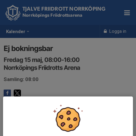
TJALVE FRIIDROTT NORRKÖPING
Norrköpings Friidrottsarena
Logga in
Kalender
Ej bokningsbar
Fredag 15 maj, 08:00-16:00
Norrköpings Friidrotts Arena
Samling: 08:00