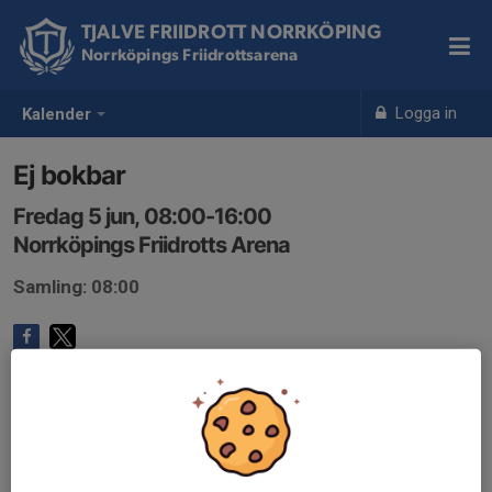
TJALVE FRIIDROTT NORRKÖPING
Norrköpings Friidrottsarena
Logga in
Kalender
Ej bokbar
Fredag 5 jun, 08:00-16:00
Norrköpings Friidrotts Arena
Samling: 08:00