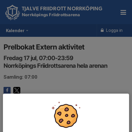
TJALVE FRIIDROTT NORRKÖPING
Norrköpings Friidrottsarena
Logga in
Kalender
Prelbokat Extern aktivitet
Fredag 17 jul, 07:00-23:59
Norrköpings Friidrottsarena hela arenan
Samling: 07:00