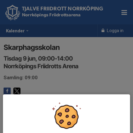
TJALVE FRIIDROTT NORRKÖPING
Norrköpings Friidrottsarena
Logga in
Kalender
Skarphagsskolan
Tisdag 9 jun, 09:00-14:00
Norrköpings Friidrotts Arena
Samling: 09:00