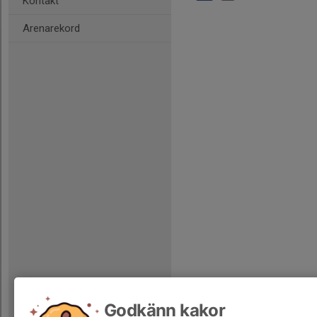
Kontakt
Arenarekord
Godkänn kakor