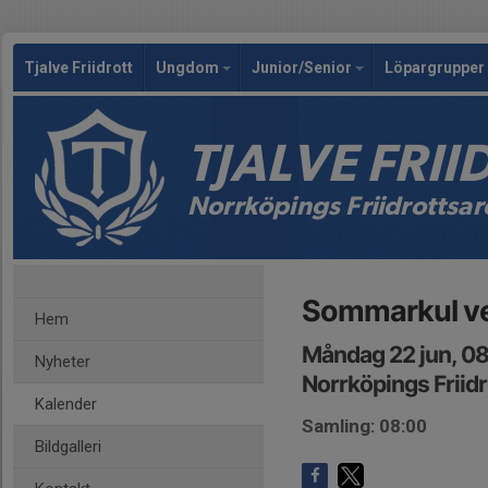
Tjalve Friidrott
Ungdom
Junior/Senior
Löpargrupper 
TJALVE FRI
Norrköpings Friidrottsa
Sommarkul v
Hem
Måndag 22 jun, 0
Nyheter
Norrköpings Friid
Kalender
Samling: 08:00
Bildgalleri