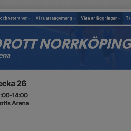
och veteraner
Våra arrangemang
Våra anläggningar
Tr
IDROTT NORRKÖPIN
rena
ecka 26
8:00-14:00
rotts Arena