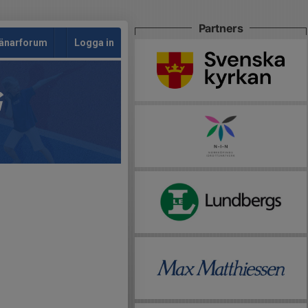
Partners
änarforum
Logga in
G