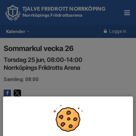
TJALVE FRIIDROTT NORRKÖPING
Norrköpings Friidrottsarena
Logga in
Kalender
Sommarkul vecka 26
Torsdag 25 jun, 08:00-14:00
Norrköpings Friidrotts Arena
Samling: 08:00