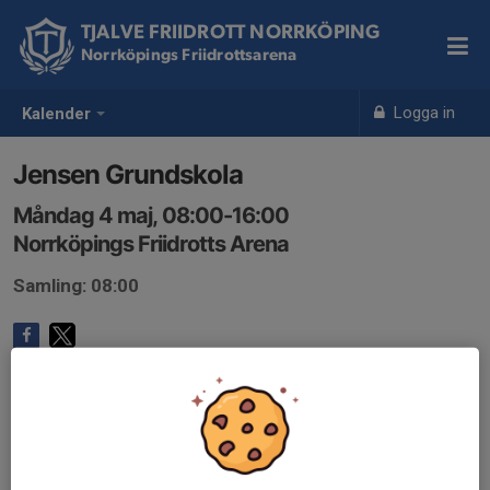
TJALVE FRIIDROTT NORRKÖPING
Norrköpings Friidrottsarena
Logga in
Kalender
Jensen Grundskola
Måndag 4 maj, 08:00-16:00
Norrköpings Friidrotts Arena
Samling: 08:00