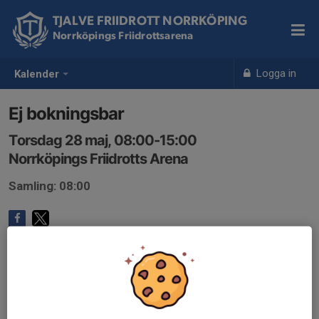
TJALVE FRIIDROTT NORRKÖPING
Norrköpings Friidrottsarena
Logga in
Kalender
Ej bokningsbar
Torsdag 28 maj, 08:00-15:00
Norrköpings Friidrotts Arena
Samling: 08:00