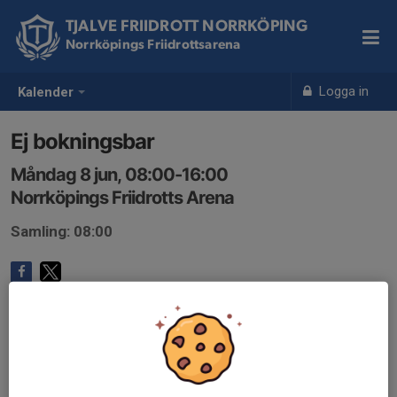
TJALVE FRIIDROTT NORRKÖPING
Norrköpings Friidrottsarena
Logga in
Kalender
Ej bokningsbar
Måndag 8 jun, 08:00-16:00
Norrköpings Friidrotts Arena
Samling: 08:00