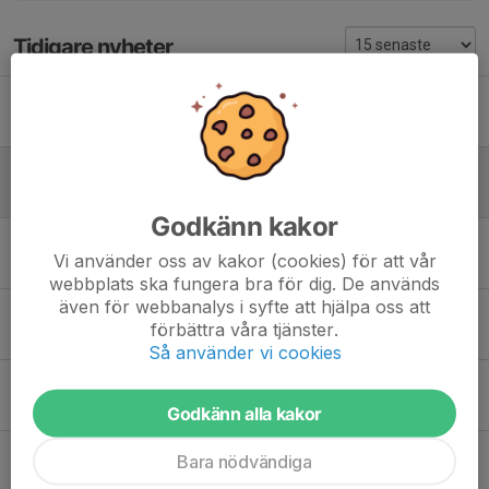
Tidigare nyheter
Tävlings-PM
1 jun, 06:30
0
Tidsprogram
1 jun, 06:18
0
Godkänn kakor
Strukna grenar
Vi använder oss av kakor (cookies) för att vår
30 maj, 08:19
0
webbplats ska fungera bra för dig. De används
även för webbanalys i syfte att hjälpa oss att
Inbjudan 2026
förbättra våra tjänster.
14 apr, 16:00
1
Så använder vi cookies
Tjalvespelen 2026 - WRC
5 mar, 11:52
1
Godkänn alla kakor
Bara nödvändiga