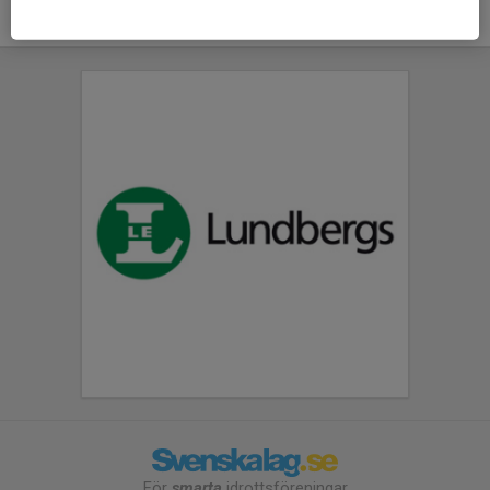
För
smarta
idrottsföreningar