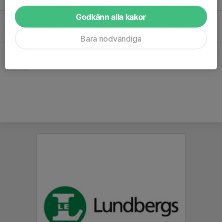
2 dec 2023
0
Godkänn alla kakor
Inomhus på lördag 2 december
29 nov 2023
0
Bara nödvändiga
Löpgruppens första pass
20 nov 2023
1