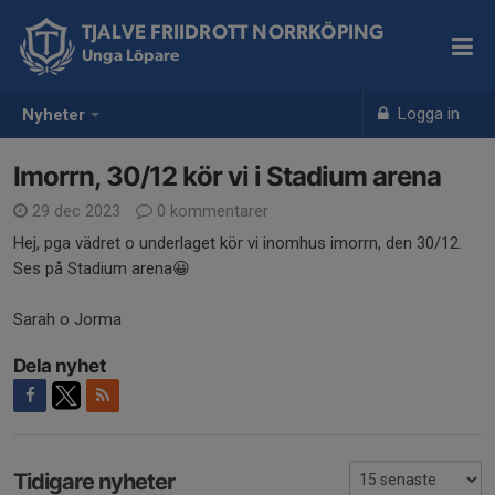
TJALVE FRIIDROTT NORRKÖPING
Unga Löpare
Logga in
Nyheter
Imorrn, 30/12 kör vi i Stadium arena
29 dec 2023
0 kommentarer
Hej, pga vädret o underlaget kör vi inomhus imorrn, den 30/12.
Ses på Stadium arena😀
Sarah o Jorma
Dela nyhet
Tidigare nyheter