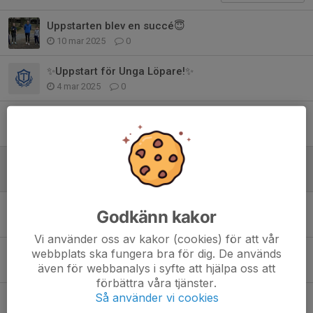
Uppstarten blev en succé😇
10 mar 2025
0
✨Uppstart för Unga Löpare!✨
4 mar 2025
0
Löp-passen rullar på hela sommaren
5 jul 2024
0
Imorrn, 30/12 kör vi i Stadium arena
29 dec 2023
0
Tjalves Unga löpare inleder julen med ett roligt löppass🌲
Godkänn kakor
23 dec 2023
0
Vi använder oss av kakor (cookies) för att vår
webbplats ska fungera bra för dig. De används
Löppasset den 23 dec blir inne på Stadium arena
även för webbanalys i syfte att hjälpa oss att
22 dec 2023
0
förbättra våra tjänster.
Så använder vi cookies
Påminner om löpning på lördagar kl 11 för dej mellan 11-16 år😀