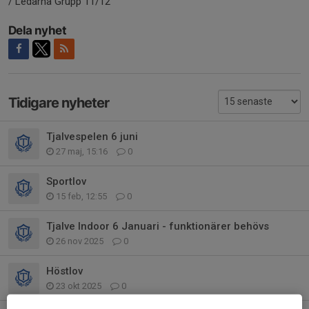
/ Ledarna Grupp 11/12
Dela nyhet
Tidigare nyheter
Tjalvespelen 6 juni
27 maj, 15:16
0
Sportlov
15 feb, 12:55
0
Tjalve Indoor 6 Januari - funktionärer behövs
26 nov 2025
0
Höstlov
23 okt 2025
0