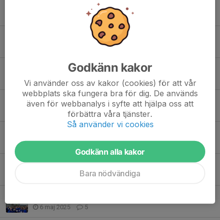
Inställd träning 27 augusti
26 aug 2025
0
Tjalvespelen - funktionärer!
20 jul 2025
0
Godkänn kakor
Resultattävling flyttad till 9/7
1 jul 2025
0
Vi använder oss av kakor (cookies) för att vår
webbplats ska fungera bra för dig. De används
Resultattävling 2/7 för 11/12, 13 och 14
även för webbanalys i syfte att hjälpa oss att
30 jun 2025
0
förbättra våra tjänster.
Så använder vi cookies
USM -JSM 29-31 augusti. Funktionärer behövs !
23 jun 2025
0
Godkänn alla kakor
Sista träningen på måndag 16/6
Bara nödvändiga
12 jun 2025
0
Himmelstadlundsloppet
6 maj 2025
5