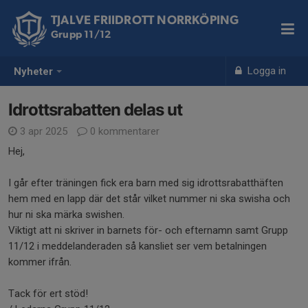
TJALVE FRIIDROTT NORRKÖPING
Grupp 11/12
Logga in
Nyheter
Idrottsrabatten delas ut
3 apr 2025
0 kommentarer
Hej,
I går efter träningen fick era barn med sig idrottsrabatthäften
hem med en lapp där det står vilket nummer ni ska swisha och
hur ni ska märka swishen.
Viktigt att ni skriver in barnets för- och efternamn samt Grupp
11/12 i meddelanderaden så kansliet ser vem betalningen
kommer ifrån.
Tack för ert stöd!