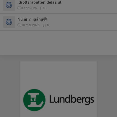
Idrottsrabatten delas ut
3 apr 2025
0
Nu är vi igång😄
10 mar 2025
0