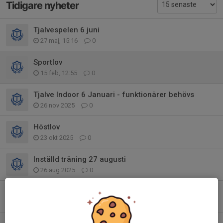
Tidigare nyheter
Tjalvespelen 6 juni
27 maj, 15:16
0
Sportlov
15 feb, 12:55
0
Tjalve Indoor 6 Januari - funktionärer behövs
26 nov 2025
0
Höstlov
23 okt 2025
0
Inställd träning 27 augusti
26 aug 2025
0
Tjalvespelen - funktionärer!
20 jul 2025
0