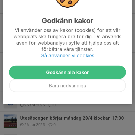
Resultattävling flyttad till 9/7
1 jul 2025
0
Godkänn kakor
Resultattävling 2/7 för 11/12, 13 och 14
30 jun 2025
0
Vi använder oss av kakor (cookies) för att vår
webbplats ska fungera bra för dig. De används
USM -JSM 29-31 augusti. Funktionärer behövs !
även för webbanalys i syfte att hjälpa oss att
23 jun 2025
0
förbättra våra tjänster.
Så använder vi cookies
Sista träningen på måndag 16/6
12 jun 2025
0
Godkänn alla kakor
Himmelstadlundsloppet
Bara nödvändiga
6 maj 2025
5
Onsdagens träning inställd
26 apr 2025
0
Utesäsongen börjar måndag 28/4 klockan 17:30
26 apr 2025
0