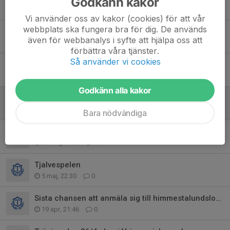
Godkänn kakor
Tidigare nyheter
Vi använder oss av kakor (cookies) för att vår
webbplats ska fungera bra för dig. De används
Friidrottsträning - söndag 16 augusti
även för webbanalys i syfte att hjälpa oss att
Igår, 22:28
0
förbättra våra tjänster.
Så använder vi cookies
Information ang. Tjalvespelen 7 juni
6 jun, 12:51
0
Godkänn alla kakor
Funktionärsuppdrag på söndag
2 jun, 20:41
0
Bara nödvändiga
Tjalvespelen 7 juni
27 maj, 15:09
0
Tjalvespelen
5 maj, 22:30
0
Sista chansen att anmäla sig till himmestalundsloppet
19 apr, 21:46
0