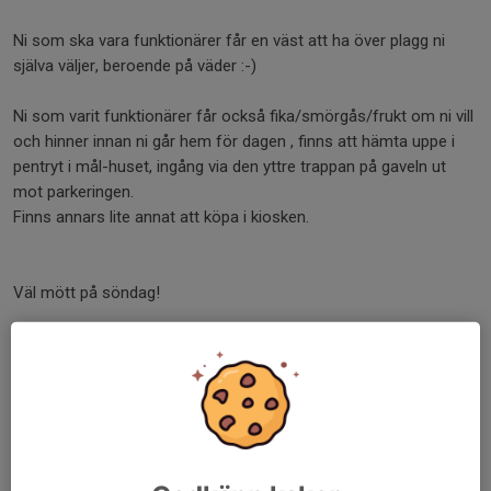
Ni som ska vara funktionärer får en väst att ha över plagg ni
själva väljer, beroende på väder :-)
Ni som varit funktionärer får också fika/smörgås/frukt om ni vill
och hinner innan ni går hem för dagen , finns att hämta uppe i
pentryt i mål-huset, ingång via den yttre trappan på gaveln ut
mot parkeringen.
Finns annars lite annat att köpa i kiosken.
Väl mött på söndag!
Arrangörsgruppen
Dela nyhet