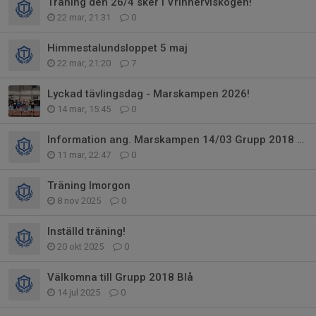
Träning den 26/4 sker i Vrinnerviskogen!
22 mar, 21:31
0
Himmestalundsloppet 5 maj
22 mar, 21:20
7
Lyckad tävlingsdag - Marskampen 2026!
14 mar, 15:45
0
Information ang. Marskampen 14/03 Grupp 2018 blå
11 mar, 22:47
0
Träning Imorgon
8 nov 2025
0
Inställd träning!
20 okt 2025
0
Välkomna till Grupp 2018 Blå
14 jul 2025
0