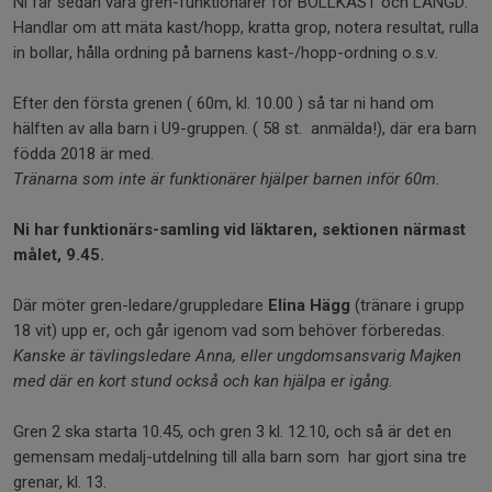
Ni får sedan vara gren-funktionärer för BOLLKAST och LÄNGD.
Handlar om att mäta kast/hopp, kratta grop, notera resultat, rulla
in bollar, hålla ordning på barnens kast-/hopp-ordning o.s.v.
Efter den första grenen ( 60m, kl. 10.00 ) så tar ni hand om
hälften av alla barn i U9-gruppen. ( 58 st. anmälda!), där era barn
födda 2018 är med.
Tränarna som inte är funktionärer hjälper barnen inför 60m.
Ni har funktionärs-samling vid läktaren, sektionen närmast
målet, 9.45.
Där möter gren-ledare/gruppledare
Elina Hägg
(tränare i grupp
18 vit) upp er, och går igenom vad som behöver förberedas.
Kanske är tävlingsledare Anna, eller ungdomsansvarig Majken
med där en kort stund också och kan hjälpa er igång.
Gren 2 ska starta 10.45, och gren 3 kl. 12.10, och så är det en
gemensam medalj-utdelning till alla barn som har gjort sina tre
grenar, kl. 13.