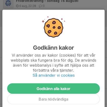
Friidrottsträning - söndag 16 augusti
6 aug, 22:28
0
Information ang. Tjalvespelen 7 juni
6 jun, 12:51
0
Funktionärsuppdrag på söndag
2 jun, 20:41
0
Godkänn kakor
Tjalvespelen 7 juni
27 maj, 15:09
0
Vi använder oss av kakor (cookies) för att vår
webbplats ska fungera bra för dig. De används
Tjalvespelen
även för webbanalys i syfte att hjälpa oss att
5 maj, 22:30
0
förbättra våra tjänster.
Så använder vi cookies
Sista chansen att anmäla sig till himmestalundsloppet
19 apr, 21:46
0
Godkänn alla kakor
Träning den 26/4 sker i Vrinnerviskogen!
Bara nödvändiga
22 mar, 21:31
0