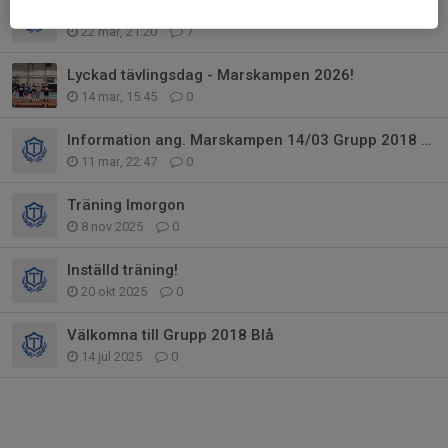
Himmestalundsloppet 5 maj
22 mar, 21:20
7
Lyckad tävlingsdag - Marskampen 2026!
14 mar, 15:45
0
Information ang. Marskampen 14/03 Grupp 2018 blå
11 mar, 22:47
0
Träning Imorgon
8 nov 2025
0
Inställd träning!
20 okt 2025
0
Välkomna till Grupp 2018 Blå
14 jul 2025
0