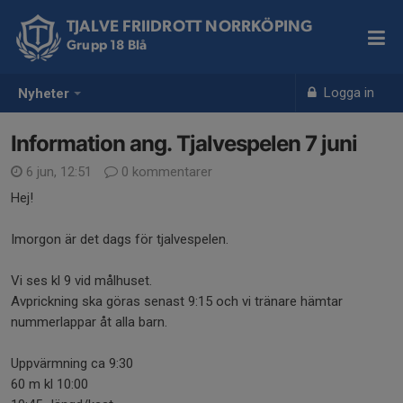
TJALVE FRIIDROTT NORRKÖPING
Grupp 18 Blå
Logga in
Nyheter
Information ang. Tjalvespelen 7 juni
6 jun, 12:51
0 kommentarer
Hej!
Imorgon är det dags för tjalvespelen.
Vi ses kl 9 vid målhuset.
Avprickning ska göras senast 9:15 och vi tränare hämtar
nummerlappar åt alla barn.
Uppvärmning ca 9:30
60 m kl 10:00