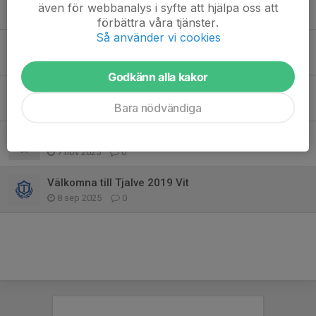
även för webbanalys i syfte att hjälpa oss att
27 maj, 15:05
0
förbättra våra tjänster.
Så använder vi cookies
Tjalvespelen 6-7 juni
3 maj, 19:14
0
Godkänn alla kakor
Marskampen ny samlingstid 08:20
Bara nödvändiga
11 mar, 19:29
0
Inställd träning!
7 nov 2025
0
Välkomna till Tjalve 2019 Vit
8 sep 2025
0