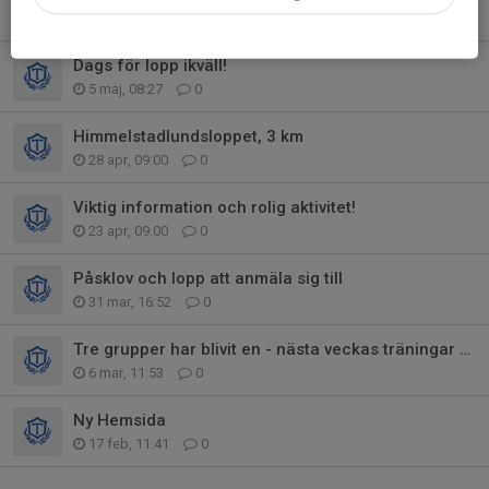
5 maj, 22:54
0
Dags för lopp ikväll!
5 maj, 08:27
0
Himmelstadlundsloppet, 3 km
28 apr, 09:00
0
Viktig information och rolig aktivitet!
23 apr, 09:00
0
Påsklov och lopp att anmäla sig till
31 mar, 16:52
0
Tre grupper har blivit en - nästa veckas träningar och tävling!
6 mar, 11:53
0
Ny Hemsida
17 feb, 11:41
0