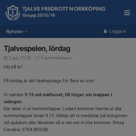
TJALVE FRIIDROTT NORRKÖPING
Grupp 2015/16
Logga in
Nyheter
Tjalvespelen, lördag
2 jun, 13:30
0 kommentarer
Hej på er!
På lördag är det tävlingsdags för flera av oss!
Vi samlas
9.15 vid målhuset, till höger om trappan i
svängen.
Där delar vi ut nummerlappar. Ledare kommer hämta ut alla
nummerlappar innan 9.15. Viktigt att ni meddelar på morgonen
vid sjukdom eller liknande så vi vet om ni inte kommer. Smsa
Carolina: 0704-805180.