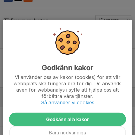
Tidigare nyheter
Inför Söderköping 16/5
15 jun, 18:03
3
Inte träning imorgon
12 jun, 21:08
0
Godkänn kakor
Avslutning i Söderköping 16/6
Vi använder oss av kakor (cookies) för att vår
7 jun, 19:47
0
webbplats ska fungera bra för dig. De används
även för webbanalys i syfte att hjälpa oss att
Tjalvespelen, lördag
förbättra våra tjänster.
2 jun, 13:30
0
Så använder vi cookies
Funktionärer Tjalvespelen
Godkänn alla kakor
27 maj, 13:43
0
Bara nödvändiga
Tjalvestugan på lördagförmiddag!