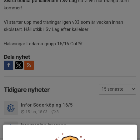
Svara också på kallelsen i Sv Lag
så vi vet hur många som
kommer!
Vi startar upp med träningar igen v33 som är veckan innan
skolstart. Håll utkik i Sv Lag efter kallelser.
Hälsningar Ledarna grupp 15/16 Gul 🌸
Dela nyhet
Tidigare nyheter
Inför Söderköping 16/5
15 jun, 18:03
3
Inte träning imorgon
12 jun, 21:08
0