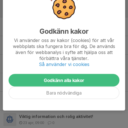
Avslutning i Söderköping 16/6
7 jun, 19:47
0
Tjalvespelen, lördag
Godkänn kakor
2 jun, 13:30
0
Vi använder oss av kakor (cookies) för att vår
Funktionärer Tjalvespelen
webbplats ska fungera bra för dig. De används
27 maj, 13:43
0
även för webbanalys i syfte att hjälpa oss att
förbättra våra tjänster.
Tjalvestugan på lördagförmiddag!
Så använder vi cookies
5 maj, 22:54
0
Dags för lopp ikväll!
Godkänn alla kakor
5 maj, 08:27
0
Bara nödvändiga
Himmelstadlundsloppet, 3 km
28 apr, 09:00
0
Viktig information och rolig aktivitet!
23 apr, 09:00
0