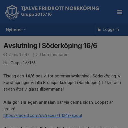
TJALVE FRIIDROTT NORRKÖPING
Grupp 2015/16
Logga in
Nyheter
Avslutning i Söderköping 16/6
7 jun, 19:47
0 kommentarer
Hej Grupp 15/16!
Tisdag den
16/6
ses vi för sommaravslutning i Söderköping ☀️
Först springer vi Lilla Brunsparksloppet (Barnloppet) 1,1km och
sedan äter vi glass tillsammans!
Alla gör sin
egen anmälan
här via denna sidan. Loppet är
gratis!
https://raceid.com/sv/races/14249/about