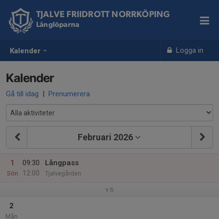
TJALVE FRIIDROTT NORRKÖPING
Långlöparna
Logga in
Kalender
Kalender
Gå till idag
|
Prenumerera
Februari 2026
1
09:30
Långpass
12:00
Sön
Tjalvegården
v.6
2
Mån