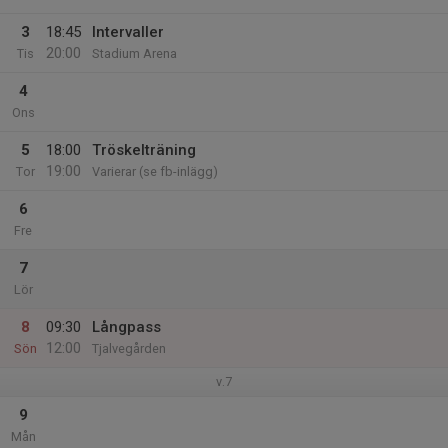
3
18:45
Intervaller
20:00
Tis
Stadium Arena
4
Ons
5
18:00
Tröskelträning
19:00
Tor
Varierar (se fb-inlägg)
6
Fre
7
Lör
8
09:30
Långpass
12:00
Sön
Tjalvegården
v.7
9
Mån