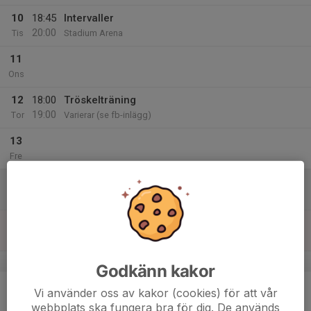
10
18:45
Intervaller
20:00
Tis
Stadium Arena
11
Ons
12
18:00
Tröskelträning
19:00
Tor
Varierar (se fb-inlägg)
13
Fre
14
Lör
15
09:30
Långpass
12:00
Sön
Tjalvegården
v.8
Godkänn kakor
16
Vi använder oss av kakor (cookies) för att vår
Mån
webbplats ska fungera bra för dig. De används