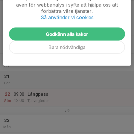
även för webbanalys i syfte att hjälpa oss att
17
18:45
Intervaller
förbättra våra tjänster.
20:00
Tis
Stadium Arena
Så använder vi cookies
18
Ons
Godkänn alla kakor
19
18:00
Tröskelträning
Bara nödvändiga
19:00
Tor
Varierar (se fb-inlägg)
20
Fre
21
Lör
22
09:30
Långpass
12:00
Sön
Tjalvegården
v.9
23
Mån