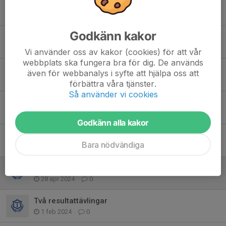
Vår-träff 29 mars
1 mar, 21:00
0
Godkänn kakor
Världsungdomsspelen 25-28 juni
26 jan, 11:32
0
Vi använder oss av kakor (cookies) för att vår
webbplats ska fungera bra för dig. De används
Funktionärer söks till 6 januari :-)
även för webbanalys i syfte att hjälpa oss att
18 nov 2025
0
förbättra våra tjänster.
Så använder vi cookies
Funktionärer söks till 6 januari :-)
2 dec 2024
0
Godkänn alla kakor
Unga ledare - träff och inspiration i Linköping 9 nov
Bara nödvändiga
28 okt 2024
0
Funktionärer på Arenaloppet 29 maj
28 apr 2024
0
Två resultattävlingar
1 feb 2024
0