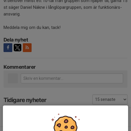
vi behöver minst ett 10-tal från gruppen som hjälper till, gärna 15
st säger Daniel Näkne i långlöpargruppen, som är funktionärs-
ansvarig.
Meddela mig om du kan, tack!
Dela nyhet
Kommentarer
Tidigare nyheter
Ändrat datum för vår-träff - söndag 12 april
4 mar, 20:46
0