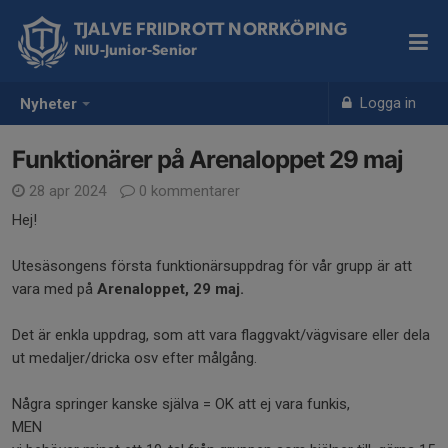
TJALVE FRIIDROTT NORRKÖPING
NIU-Junior-Senior
Logga in
Nyheter
Funktionärer på Arenaloppet 29 maj
28 apr 2024
0 kommentarer
Hej!
Utesäsongens första funktionärsuppdrag för vår grupp är att
vara med på
Arenaloppet, 29 maj.
Det är enkla uppdrag, som att vara flaggvakt/vägvisare eller dela
ut medaljer/dricka osv efter målgång.
Några springer kanske själva = OK att ej vara funkis,
MEN