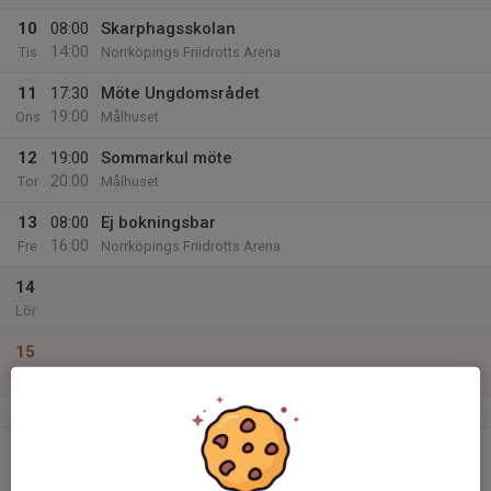
10
08:00
Skarphagsskolan
14:00
Tis
Norrköpings Friidrotts Arena
11
17:30
Möte Ungdomsrådet
19:00
Ons
Målhuset
12
19:00
Sommarkul möte
20:00
Tor
Målhuset
13
08:00
Ej bokningsbar
16:00
Fre
Norrköpings Friidrotts Arena
14
Lör
15
Sön
v.25
16
09:00
Sommarkul Vecka 25
13:00
Mån
Norrköpings Friidrotts Arena