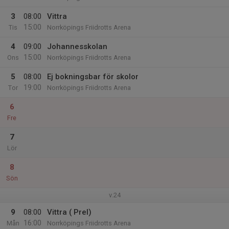
3
08:00
Vittra
15:00
Tis
Norrköpings Friidrotts Arena
4
09:00
Johannesskolan
15:00
Ons
Norrköpings Friidrotts Arena
5
08:00
Ej bokningsbar för skolor
19:00
Tor
Norrköpings Friidrotts Arena
6
Fre
7
Lör
8
Sön
v.24
9
08:00
Vittra ( Prel)
16:00
Mån
Norrköpings Friidrotts Arena