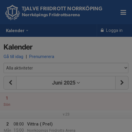
TJALVE FRIIDROTT NORRKÖPING
Norrköpings Friidrottsarena
Logga in
Kalender
Kalender
Gå till idag
|
Prenumerera
Juni 2025
1
Sön
v.23
2
08:00
Vittra ( Prel)
15:00
Mån
Norrköpings Friidrotts Arena