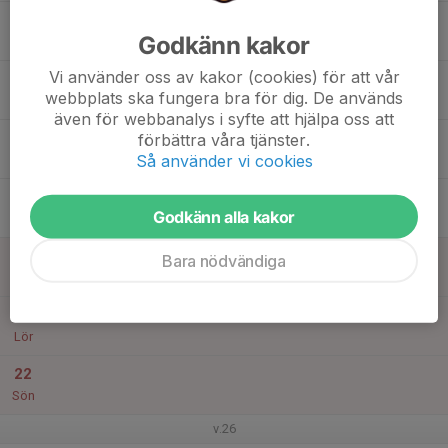
13:00
Sofias Friidrottsgrupp
Godkänn kakor
17:00
Norrköpings Friidrotts Arena
Vi använder oss av kakor (cookies) för att vår
17
09:00
Sommarkul Vecka 25
webbplats ska fungera bra för dig. De används
13:00
Tis
Norrköpings Friidrotts Arena
även för webbanalys i syfte att hjälpa oss att
18
09:00
Sommarkul Vecka 25
förbättra våra tjänster.
13:00
Så använder vi cookies
Ons
Norrköpings Friidrotts Arena
19
09:00
Sommarkul Vecka 25
Godkänn alla kakor
13:00
Tor
Norrköpings Friidrotts Arena
20
Bara nödvändiga
Fre
21
Lör
22
Sön
v.26