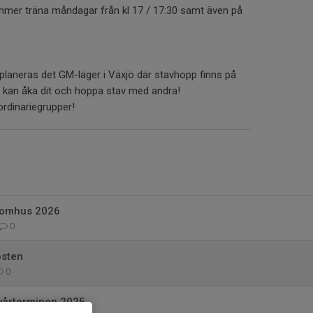
mer träna måndagar från kl 17 / 17:30 samt även på
laneras det GM-läger i Växjö där stavhopp finns på
 kan åka dit och hoppa stav med andra!
ordinariegrupper!
tomhus 2026
0
östen
0
vårterminen 2025