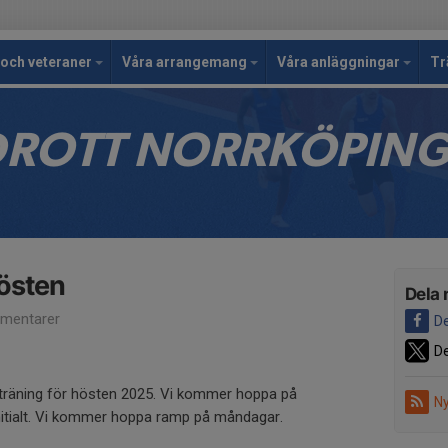
och veteraner
Våra arrangemang
Våra anläggningar
Tr
IDROTT NORRKÖPIN
hösten
Dela 
mentarer
De
De
sträning för hösten 2025. Vi kommer hoppa på
Ny
 initialt. Vi kommer hoppa ramp på måndagar.