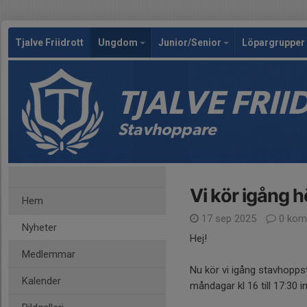
Tjalve Friidrott
Ungdom
Junior/Senior
Löpargrupper 
TJALVE FRI
Stavhoppare
Vi kör igång 
Hem
17 sep 2025
0 kom
Nyheter
Hej!
Medlemmar
Nu kör vi igång stavhopp
Kalender
måndagar kl 16 till 17:30