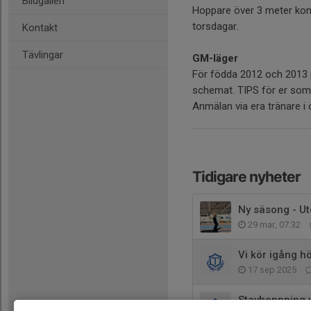
Bildgalleri
Hoppare över 3 meter kom
torsdagar.
Kontakt
Tävlingar
GM-läger
För födda 2012 och 2013 p
schemat. TIPS för er som
Anmälan via era tränare i 
Tidigare nyheter
Ny säsong - U
29 mar, 07:32
Vi kör igång h
17 sep 2025
Stavhoppning 