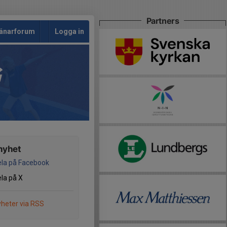
Partners
änarforum
Logga in
G
nyhet
la på Facebook
la på X
heter via RSS