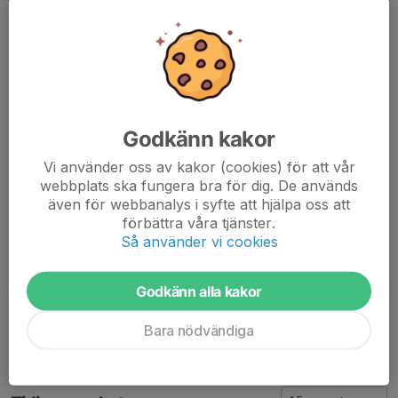
Vi kommer lägga mycket tid primärt på ansatts och löpning
initialt. Samt använda rampen för att få mer tid i luften och ha
möjlighet att öva på swing, böja stav m.m.
Det finns en lista på tänkbara stavtävlingar för säsongen som
kommer, den hittar ni här. Jag kommer finnas på plats på flera
Godkänn kakor
av dessa då även gänget från Sollentuna/Tureberg kommer åka
Vi använder oss av kakor (cookies) för att vår
på dessa.
webbplats ska fungera bra för dig. De används
även för webbanalys i syfte att hjälpa oss att
Tävlingar utomhus 2026
förbättra våra tjänster.
Så använder vi cookies
Vi planerar att dra igång säsongen på söndagen den 17:e Maj
och då köra Kristiflygare i Norrköping.
Godkänn alla kakor
Dela nyhet
Bara nödvändiga