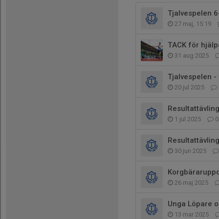
Tjalvespelen 6
27 maj, 15:19
TACK för hjäl
31 aug 2025
Tjalvespelen -
20 jul 2025
Resultattävlinge
1 jul 2025
0
Resultattävlin
30 jun 2025
Korgbäraruppd
26 maj 2025
Unga Löpare oc
13 mar 2025