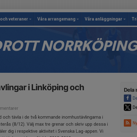
och veteraner
Våra arrangemang
Våra anläggningar
Tr
IDROTT NORRKÖPIN
ingar i Linköping och
Dela 
De
De
mentarer
 och tävla i de två kommande inomhustävlingarna i
Ny
erås (8/12). Välj max tre grenar och skriv upp dessa i
r dig i respektive aktivitet i Svenska Lag-appen. Vi