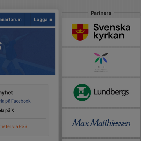
Partners
änarforum
Logga in
G
nyhet
la på Facebook
la på X
heter via RSS