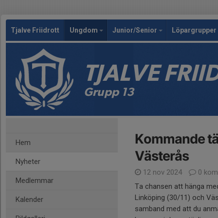
Tjalve Friidrott
Ungdom
Junior/Senior
Löpargrupper 
TJALVE FRI
Grupp 13
Kommande tävl
Hem
Västerås
Nyheter
12 nov 2024
0 kom
Medlemmar
Ta chansen att hänga med
Linköping (30/11) och Väst
Kalender
samband med att du anmäle