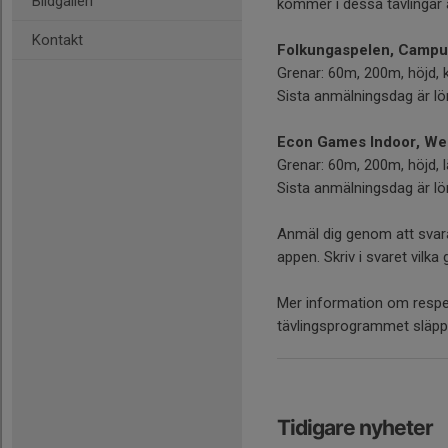
Bildgalleri
kommer i dessa tävlingar 
Kontakt
Folkungaspelen, Campus
Grenar: 60m, 200m, höjd, 
Sista anmälningsdag är l
Econ Games Indoor, Wes
Grenar: 60m, 200m, höjd, l
Sista anmälningsdag är l
Anmäl dig genom att svara 
appen. Skriv i svaret vilka
Mer information om respek
tävlingsprogrammet släpps,
Tidigare nyheter