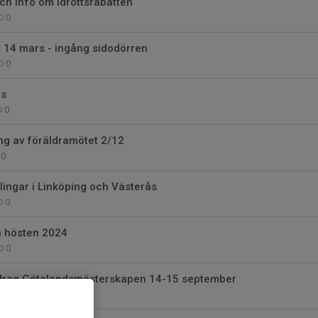
h info om Idrottsrabatten
0
 14 mars - ingång sidodörren
0
rs
0
g av föräldramötet 2/12
0
ingar i Linköping och Västerås
0
n hösten 2024
0
drag Götalandsmästerskapen 14-15 september
1