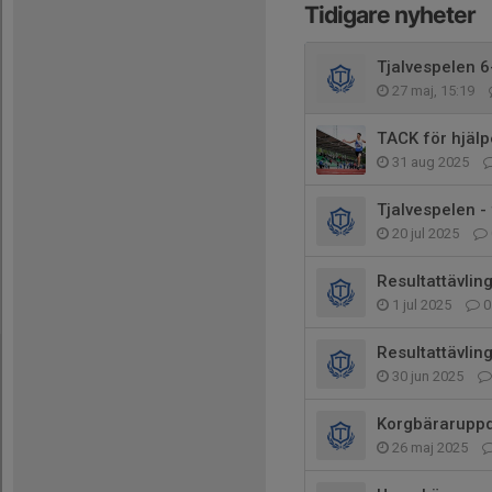
Tidigare nyheter
Tjalvespelen 6
27 maj, 15:19
TACK för hjäl
31 aug 2025
Tjalvespelen -
20 jul 2025
Resultattävlinge
1 jul 2025
0
Resultattävlin
30 jun 2025
Korgbäraruppd
26 maj 2025