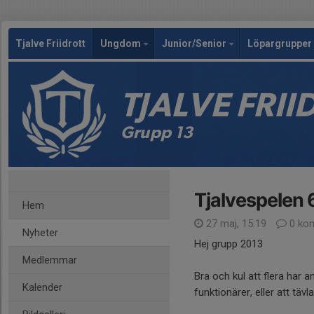
Tjalve Friidrott
Ungdom
Junior/Senior
Löpargrupper 
TJALVE FRI
Grupp 13
Tjalvespelen 6
Hem
27 maj, 15:19
0 ko
Nyheter
Hej grupp 2013
Medlemmar
Bra och kul att flera har a
Kalender
funktionärer, eller att tävla