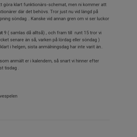
t att göra klart funktionärs-schemat, men ni kommer att
ktionärer där det behövs. Tror just nu vid längd på
öpning söndag .. Kanske vid annan gren om vi ser luckor
st
9 ( samlas då alltså) , och fram till runt 15 tror vi
mycket senare än så, varken på lördag eller söndag )
lart i helgen, sista anmälningsdag har inte varit än..
er som anmält er i kalendern, så snart vi hinner efter
t tisdag .
lvespelen