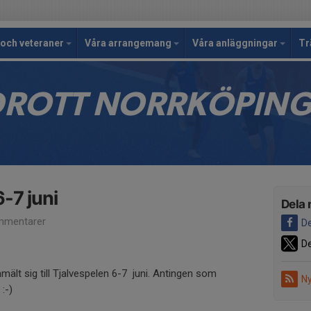
och veteraner
Våra arrangemang
Våra anläggningar
Tr
IDROTT NORRKÖPIN
-7 juni
Dela 
mmentarer
De
De
nmält sig till Tjalvespelen 6-7 juni. Antingen som
Ny
 :-)