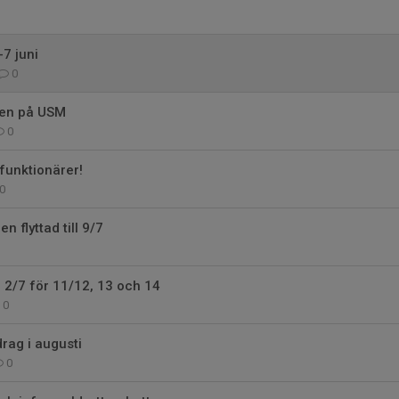
-7 juni
0
pen på USM
0
 funktionärer!
0
n flyttad till 9/7
g 2/7 för 11/12, 13 och 14
0
rag i augusti
0