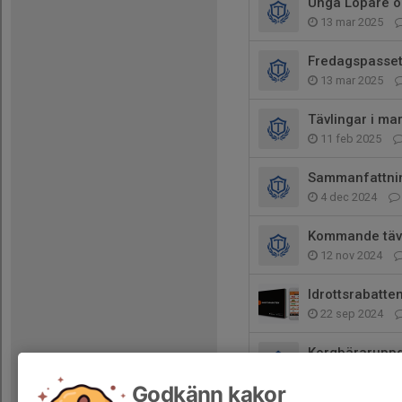
Unga Löpare oc
13 mar 2025
Fredagspasset
13 mar 2025
Tävlingar i ma
11 feb 2025
Sammanfattnin
4 dec 2024
Kommande tävl
12 nov 2024
Idrottsrabatte
22 sep 2024
Korgbärarupp
8 sep 2024
Godkänn kakor