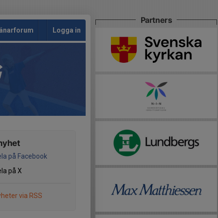
Partners
änarforum
Logga in
G
nyhet
la på Facebook
la på X
heter via RSS