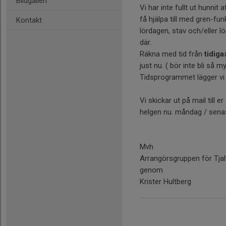
Bildgalleri
Vi har inte fullt ut hunni
få hjälpa till med gren-fun
Kontakt
lördagen, stav och/eller l
där.
Räkna med tid från
tidiga
just nu. ( bör inte bli så 
Tidsprogrammet lägger vi k
Vi skickar ut på mail till 
helgen nu. måndag / senas
Mvh
Arrangörsgruppen för Tja
genom
Krister Hultberg