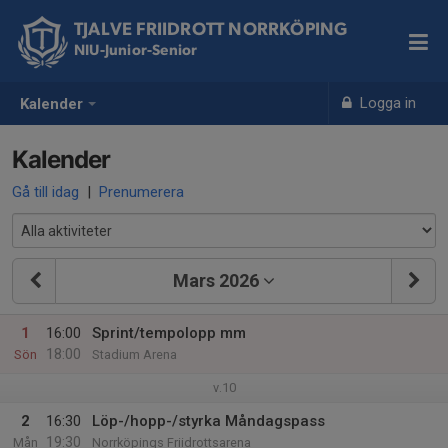
TJALVE FRIIDROTT NORRKÖPING
NIU-Junior-Senior
Logga in
Kalender
Kalender
Gå till idag
|
Prenumerera
Mars 2026
1
16:00
Sprint/tempolopp mm
18:00
Sön
Stadium Arena
v.10
2
16:30
Löp-/hopp-/styrka Måndagspass
19:30
Mån
Norrköpings Friidrottsarena