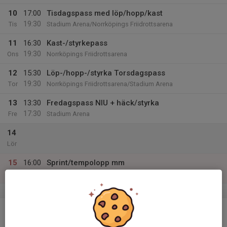
10
17:00
Tisdagspass med löp/hopp/kast
19:30
Tis
Stadium Arena/Norrköpings Friidrottsarena
11
16:30
Kast-/styrkepass
19:30
Ons
Norrköpings Friidrottsarena
12
15:30
Löp-/hopp-/styrka Torsdagspass
19:30
Tor
Norrköpings Friidrottsarena/Stadium Arena
13
13:30
Fredagspass NIU + häck/styrka
17:30
Fre
Stadium Arena
14
Lör
15
16:00
Sprint/tempolopp mm
18:00
Sön
Stadium Arena
v.12
16
16:30
Löp-/hopp-/styrka Måndagspass
19:30
Mån
Norrköpings Friidrottsarena