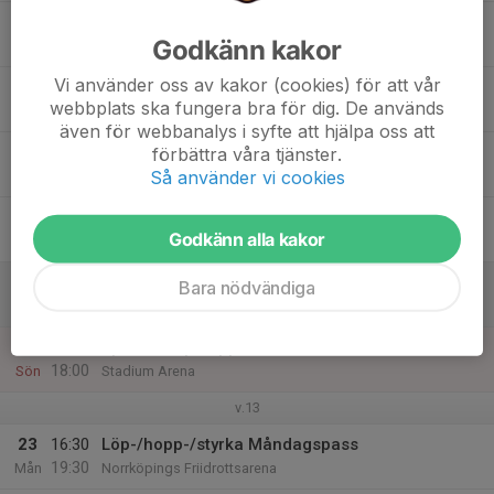
17
17:00
Tisdagspass med löp/hopp/kast
Godkänn kakor
19:30
Tis
Stadium Arena/Norrköpings Friidrottsarena
Vi använder oss av kakor (cookies) för att vår
18
16:30
Kast-/styrkepass
webbplats ska fungera bra för dig. De används
19:30
Ons
Norrköpings Friidrottsarena
även för webbanalys i syfte att hjälpa oss att
19
15:30
Löp-/hopp-/styrka Torsdagspass
förbättra våra tjänster.
19:30
Så använder vi cookies
Tor
Norrköpings Friidrottsarena/Stadium Arena
20
13:30
Fredagspass NIU + häck/styrka
Godkänn alla kakor
17:30
Fre
Stadium Arena
21
Bara nödvändiga
Lör
22
16:00
Sprint/tempolopp mm
18:00
Sön
Stadium Arena
v.13
23
16:30
Löp-/hopp-/styrka Måndagspass
19:30
Mån
Norrköpings Friidrottsarena