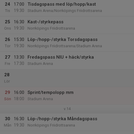
24
17:00
Tisdagspass med löp/hopp/kast
19:30
Tis
Stadium Arena/Norrköpings Friidrottsarena
25
16:30
Kast-/styrkepass
19:30
Ons
Norrköpings Friidrottsarena
26
15:30
Löp-/hopp-/styrka Torsdagspass
19:30
Tor
Norrköpings Friidrottsarena/Stadium Arena
27
13:30
Fredagspass NIU + häck/styrka
17:30
Fre
Stadium Arena
28
Lör
29
16:00
Sprint/tempolopp mm
18:00
Sön
Stadium Arena
v.14
30
16:30
Löp-/hopp-/styrka Måndagspass
19:30
Mån
Norrköpings Friidrottsarena