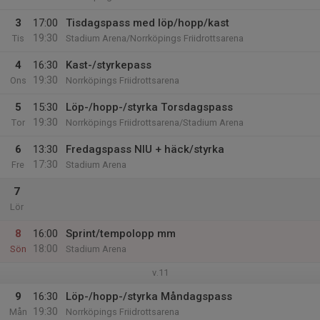
3
17:00
Tisdagspass med löp/hopp/kast
19:30
Tis
Stadium Arena/Norrköpings Friidrottsarena
4
16:30
Kast-/styrkepass
19:30
Ons
Norrköpings Friidrottsarena
5
15:30
Löp-/hopp-/styrka Torsdagspass
19:30
Tor
Norrköpings Friidrottsarena/Stadium Arena
6
13:30
Fredagspass NIU + häck/styrka
17:30
Fre
Stadium Arena
7
Lör
8
16:00
Sprint/tempolopp mm
18:00
Sön
Stadium Arena
v.11
9
16:30
Löp-/hopp-/styrka Måndagspass
19:30
Mån
Norrköpings Friidrottsarena