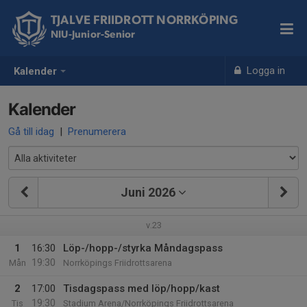
TJALVE FRIIDROTT NORRKÖPING
NIU-Junior-Senior
Logga in
Kalender
Kalender
Gå till idag
|
Prenumerera
Juni 2026
v.23
1
16:30
Löp-/hopp-/styrka Måndagspass
19:30
Mån
Norrköpings Friidrottsarena
2
17:00
Tisdagspass med löp/hopp/kast
19:30
Tis
Stadium Arena/Norrköpings Friidrottsarena