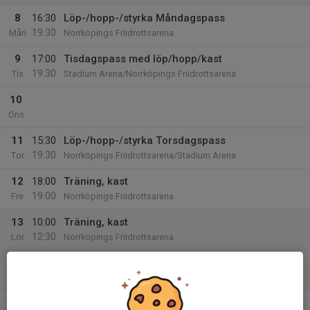
8
16:30
Löp-/hopp-/styrka Måndagspass
19:30
Mån
Norrköpings Friidrottsarena
9
17:00
Tisdagspass med löp/hopp/kast
19:30
Tis
Stadium Arena/Norrköpings Friidrottsarena
10
Ons
11
15:30
Löp-/hopp-/styrka Torsdagspass
19:30
Tor
Norrköpings Friidrottsarena/Stadium Arena
12
18:00
Träning, kast
19:00
Fre
Norrköpings Friidrottsarena
13
10:00
Träning, kast
12:30
Lör
Norrköpings Friidrottsarena
14
Sön
v.25