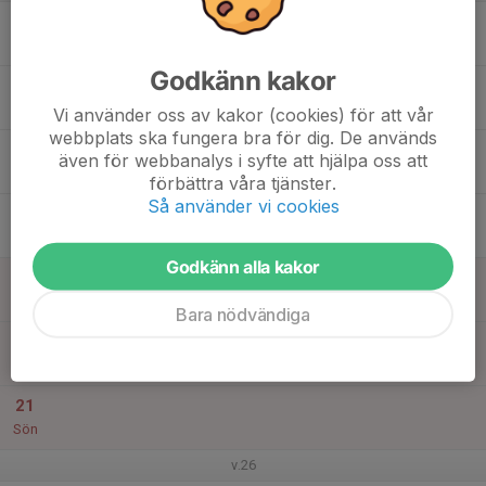
15
Mån
Godkänn kakor
16
17:30
Tisdagspass med löp/hopp/kast
19:30
Tis
Stadium Arena/Norrköpings Friidrottsarena
Vi använder oss av kakor (cookies) för att vår
webbplats ska fungera bra för dig. De används
17
även för webbanalys i syfte att hjälpa oss att
Ons
förbättra våra tjänster.
Så använder vi cookies
18
16:30
Sprint-/kast-/styrka Torsdagspass
19:30
Tor
Norrköpings Friidrottsarena/Stadium Arena
Godkänn alla kakor
19
18:00
Träning, kast
19:00
Fre
Norrköpings Friidrottsarena
Bara nödvändiga
20
Lör
21
Sön
v.26