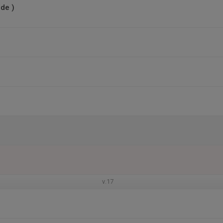
de )
v.17