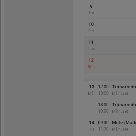
9
Tor
10
Fre
11
Lör
12
Sön
13
17:00
Tränarmöt
18:00
Mån
Målhuset
18:00
Tränarmöt
19:00
Målhuset
14
09:30
Möte (Mad
11:30
Tis
Målhuset