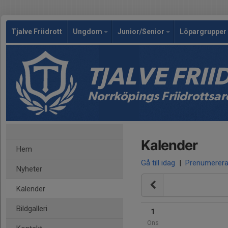
Tjalve Friidrott
Ungdom
Junior/Senior
Löpargrupper 
TJALVE FRI
Norrköpings Friidrottsa
Kalender
Hem
Gå till idag
|
Prenumerer
Nyheter
Kalender
Bildgalleri
1
Ons