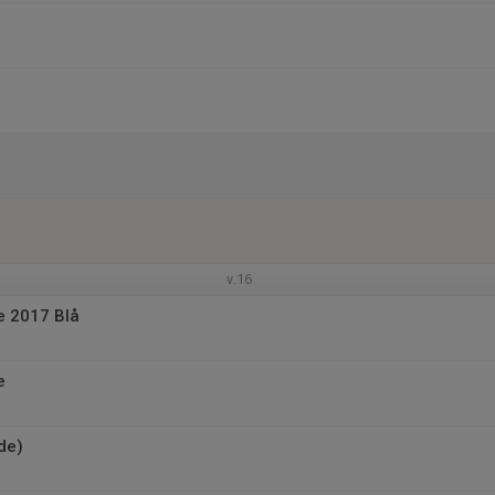
v.16
e 2017 Blå
e
de)