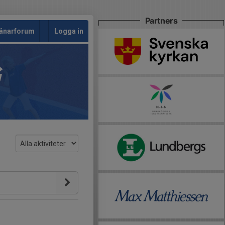
Partners
änarforum
Logga in
G