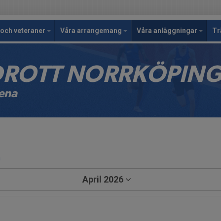
och veteraner
Våra arrangemang
Våra anläggningar
Tr
IDROTT NORRKÖPIN
rena
a
April 2026