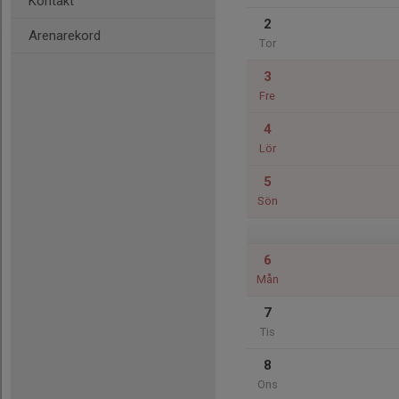
Kontakt
2
Arenarekord
Tor
3
Fre
4
Lör
5
Sön
6
Mån
7
Tis
8
Ons