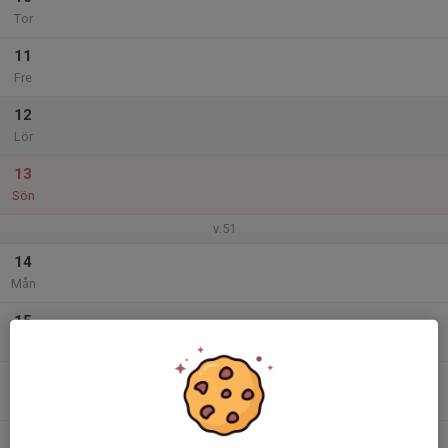
Tor
11
Fre
12
Lör
13
Sön
v.51
14
Mån
15
Tis
16
Ons
17