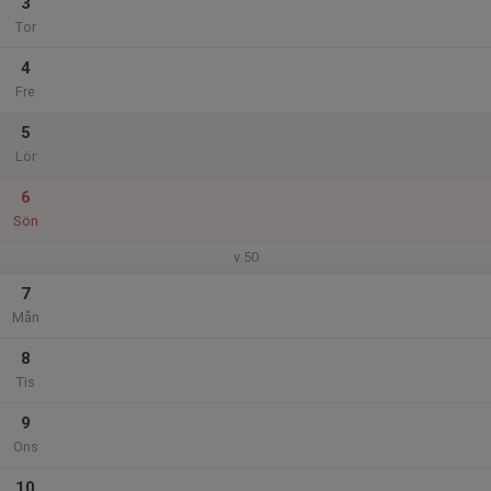
3
Tor
4
Fre
5
Lör
6
Sön
v.50
7
Mån
8
Tis
9
Ons
10