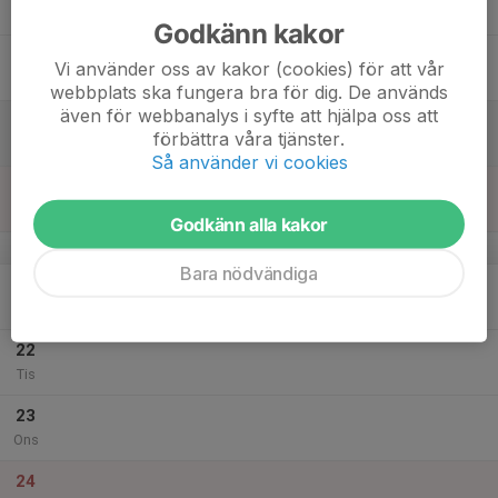
Tor
Godkänn kakor
18
Vi använder oss av kakor (cookies) för att vår
Fre
webbplats ska fungera bra för dig. De används
även för webbanalys i syfte att hjälpa oss att
19
förbättra våra tjänster.
Lör
Så använder vi cookies
20
Sön
Godkänn alla kakor
v.52
Bara nödvändiga
21
Mån
22
Tis
23
Ons
24