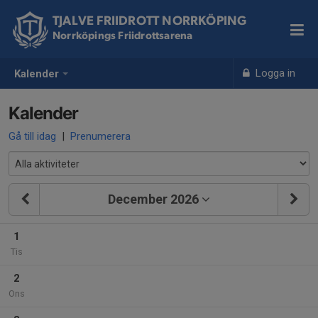
TJALVE FRIIDROTT NORRKÖPING
Norrköpings Friidrottsarena
Logga in
Kalender
Kalender
Gå till idag
|
Prenumerera
December 2026
1
Tis
2
Ons