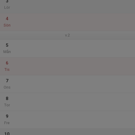
3
Lör
4
Sön
v.2
5
Mån
6
Tis
7
Ons
8
Tor
9
Fre
10