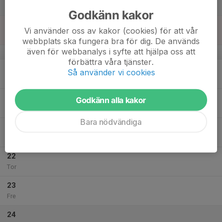
Lör
Godkänn kakor
18
Vi använder oss av kakor (cookies) för att vår
Sön
webbplats ska fungera bra för dig. De används
även för webbanalys i syfte att hjälpa oss att
v.4
förbättra våra tjänster.
19
17:30
Inomhusträning
Så använder vi cookies
19:00
Mån
Stadium arena
20
Godkänn alla kakor
Tis
Bara nödvändiga
21
18:00
Inomhusträning
19:30
Ons
Stadium arena
22
Tor
23
Fre
24