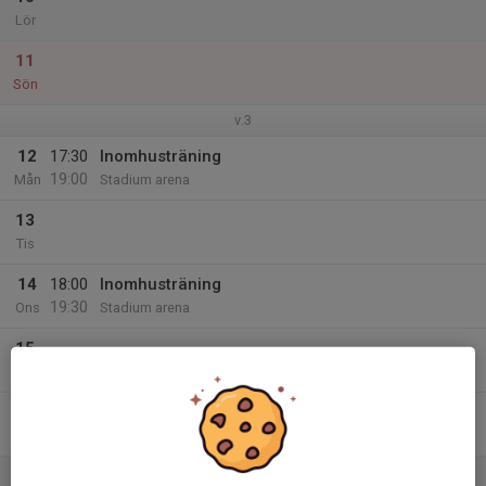
Lör
11
Sön
v.3
12
17:30
Inomhusträning
19:00
Mån
Stadium arena
13
Tis
14
18:00
Inomhusträning
19:30
Ons
Stadium arena
15
Tor
16
Fre
17