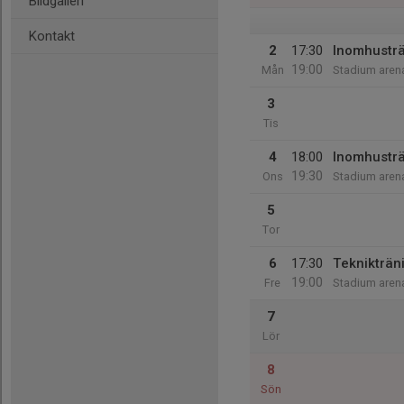
Bildgalleri
Kontakt
2
17:30
Inomhustr
19:00
Mån
Stadium aren
3
Tis
4
18:00
Inomhustr
19:30
Ons
Stadium aren
5
Tor
6
17:30
Teknikträn
19:00
Fre
Stadium aren
7
Lör
8
Sön