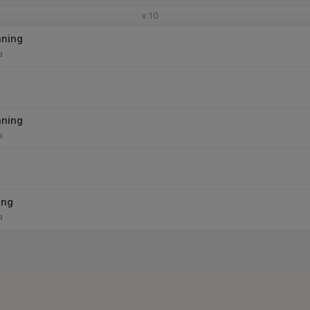
v.10
äning
a
äning
a
ing
a