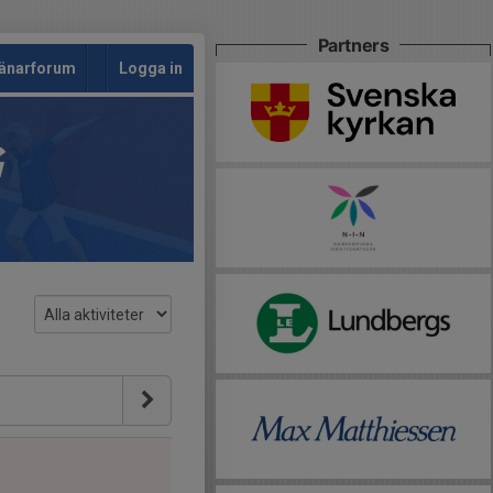
Partners
änarforum
Logga in
G