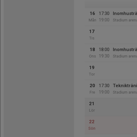
16
17:30
Inomhustr
19:00
Mån
Stadium aren
17
Tis
18
18:00
Inomhustr
19:30
Ons
Stadium aren
19
Tor
20
17:30
Teknikträn
19:00
Fre
Stadium aren
21
Lör
22
Sön