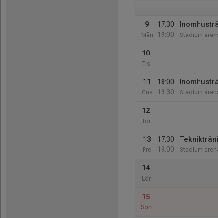
9
17:30
Inomhustr
19:00
Mån
Stadium aren
10
Tis
11
18:00
Inomhustr
19:30
Ons
Stadium aren
12
Tor
13
17:30
Teknikträn
19:00
Fre
Stadium aren
14
Lör
15
Sön