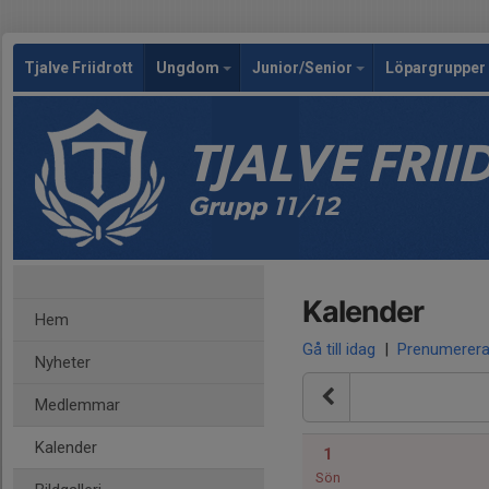
Tjalve Friidrott
Ungdom
Junior/Senior
Löpargrupper 
TJALVE FRI
Grupp 11/12
Kalender
Hem
Gå till idag
|
Prenumerer
Nyheter
Medlemmar
Kalender
1
Sön