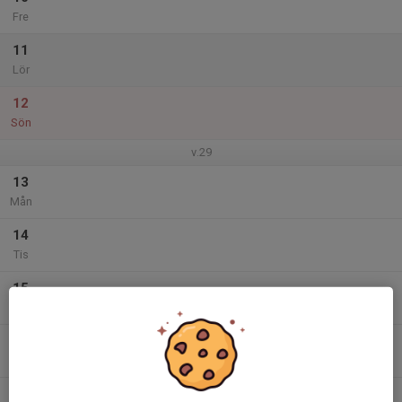
Fre
11
Lör
12
Sön
v.29
13
Mån
14
Tis
15
Ons
16
Tor
17