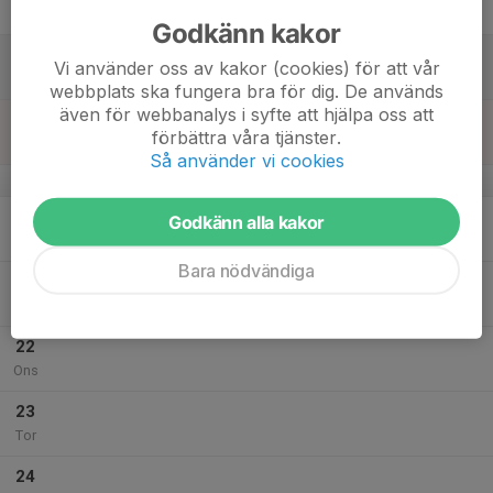
Fre
Godkänn kakor
18
Vi använder oss av kakor (cookies) för att vår
Lör
webbplats ska fungera bra för dig. De används
även för webbanalys i syfte att hjälpa oss att
19
förbättra våra tjänster.
Sön
Så använder vi cookies
v.30
20
Godkänn alla kakor
Mån
Bara nödvändiga
21
Tis
22
Ons
23
Tor
24