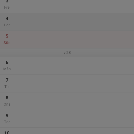
3
Fre
4
Lör
5
Sön
v.28
6
Mån
7
Tis
8
Ons
9
Tor
10