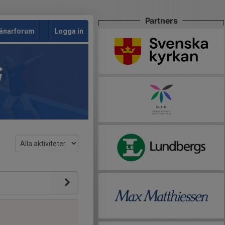
Partners
änarforum
Logga in
G