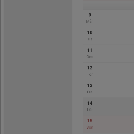
9
Mån
10
Tis
11
Ons
12
Tor
13
Fre
14
Lör
15
Sön