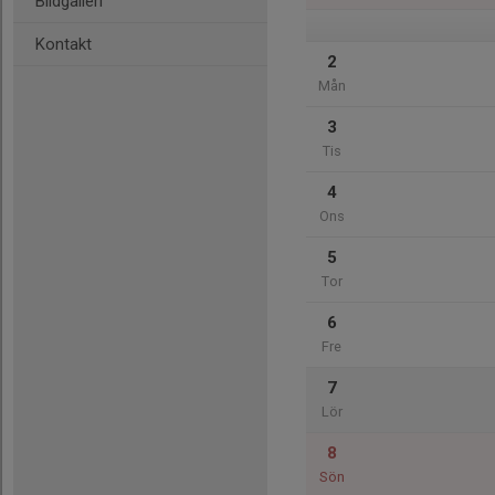
Bildgalleri
Kontakt
2
Mån
3
Tis
4
Ons
5
Tor
6
Fre
7
Lör
8
Sön