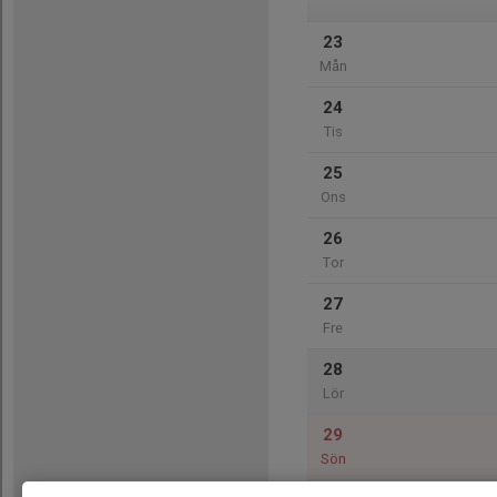
23
Mån
24
Tis
25
Ons
26
Tor
27
Fre
28
Lör
29
Sön