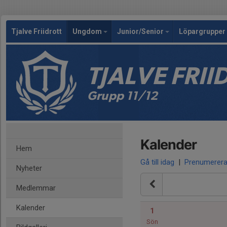
Tjalve Friidrott
Ungdom
Junior/Senior
Löpargrupper 
TJALVE FRI
Grupp 11/12
Kalender
Hem
Gå till idag
|
Prenumerer
Nyheter
Medlemmar
Kalender
1
Sön