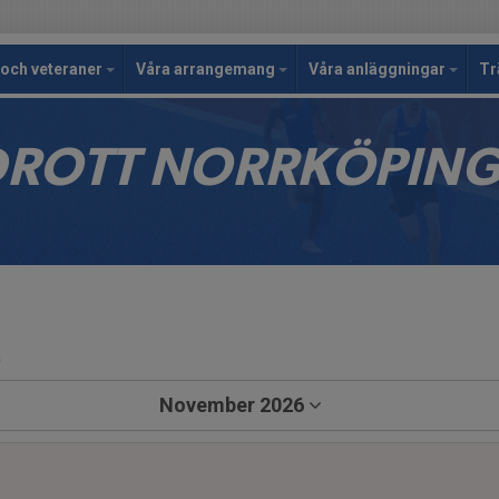
och veteraner
Våra arrangemang
Våra anläggningar
Tr
IDROTT NORRKÖPIN
a
November 2026