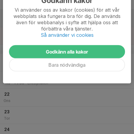
Godkänn kakor
Fre
Vi använder oss av kakor (cookies) för att vår
18
10:00
Träning
webbplats ska fungera bra för dig. De används
11:00
Lör
Stadium Arena
även för webbanalys i syfte att hjälpa oss att
förbättra våra tjänster.
19
Så använder vi cookies
Sön
v.17
Godkänn alla kakor
20
17:00
Träning
Bara nödvändiga
18:00
Mån
Enebyhallen
21
18:00
Träning
19:00
Tis
Enebyhallen
22
Ons
23
Tor
24