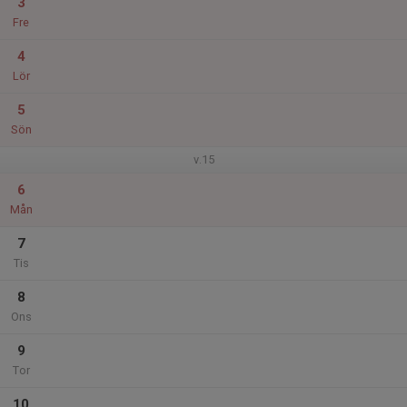
3
Fre
4
Lör
5
Sön
v.15
6
Mån
7
Tis
8
Ons
9
Tor
10