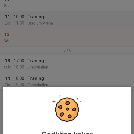
Fre
11
10:00
Träning
11:30
Lör
Stadium Arena
12
Sön
v.16
13
17:00
Träning
18:00
Mån
Enebyhallen
14
18:00
Träning
19:00
Tis
Enebyhallen
15
Ons
16
Tor
17