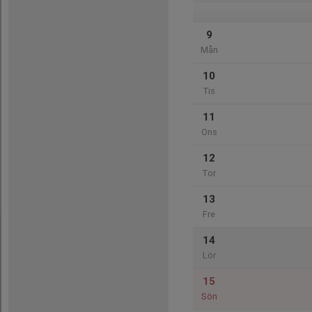
9
Mån
10
Tis
11
Ons
12
Tor
13
Fre
14
Lör
15
Sön