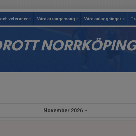
och veteraner
Våra arrangemang
Våra anläggningar
Tr
IDROTT NORRKÖPIN
a
November 2026