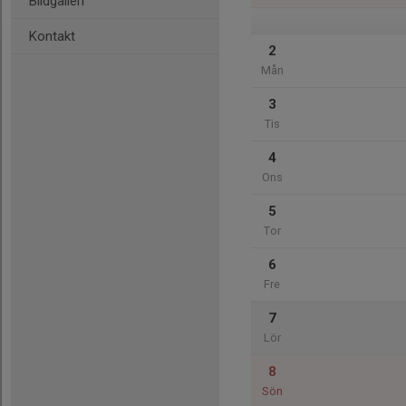
Bildgalleri
Kontakt
2
Mån
3
Tis
4
Ons
5
Tor
6
Fre
7
Lör
8
Sön