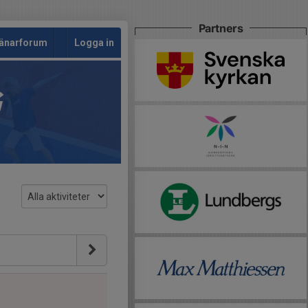
Partners
änarforum
Logga in
G