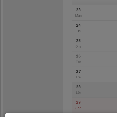
23
Mån
24
Tis
25
Ons
26
Tor
27
Fre
28
Lör
29
Sön