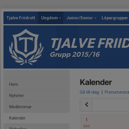
Tjalve Friidrott
Ungdom
Junior/Senior
Löpargrupper 
TJALVE FRI
Grupp 2015/16
Kalender
Hem
Gå till idag
|
Prenumerer
Nyheter
Medlemmar
Kalender
1
Sön