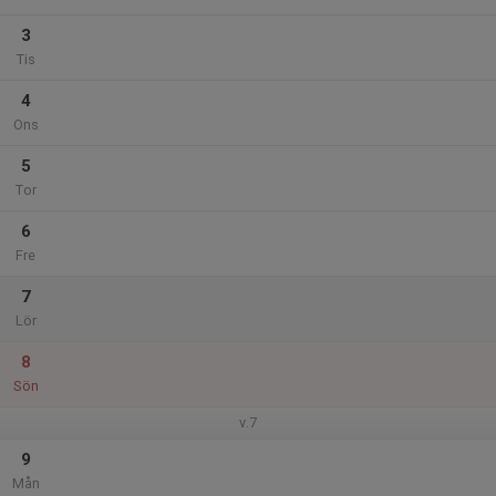
3
Tis
4
Ons
5
Tor
6
Fre
7
Lör
8
Sön
v.7
9
Mån