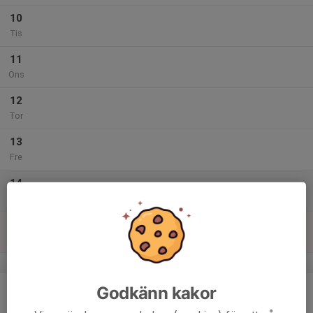
10
Tis
11
Ons
12
Tor
13
Fre
14
Lör
15
Sön
v.8
16
Godkänn kakor
Mån