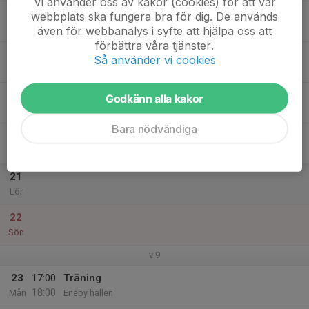
Vi använder oss av kakor (cookies) för att vår
17
webbplats ska fungera bra för dig. De används
Tis
även för webbanalys i syfte att hjälpa oss att
förbättra våra tjänster.
18
Så använder vi cookies
Ons
19
Godkänn alla kakor
Tor
Bara nödvändiga
20
Fre
21
Lör
22
Sön
v.9
23
17:00
Träning
18:00
Mån
Eneby hallen