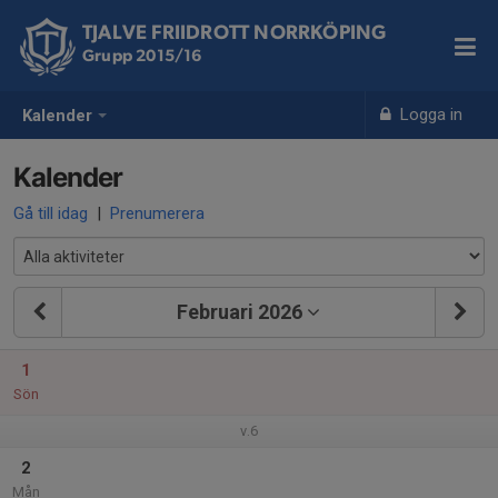
TJALVE FRIIDROTT NORRKÖPING
Grupp 2015/16
Logga in
Kalender
Kalender
Gå till idag
|
Prenumerera
Februari 2026
1
Sön
v.6
2
Mån