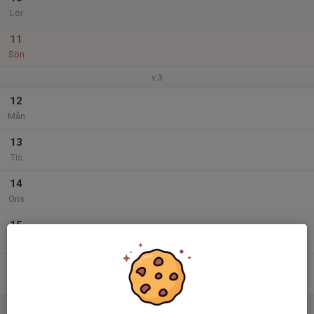
Lör
11
Sön
v.3
12
Mån
13
Tis
14
Ons
15
Tor
16
Fre
17