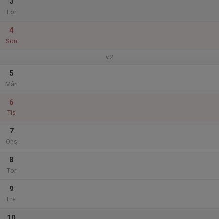
3
Lör
4
Sön
v.2
5
Mån
6
Tis
7
Ons
8
Tor
9
Fre
10