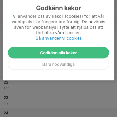
Lör
Godkänn kakor
18
Vi använder oss av kakor (cookies) för att vår
Sön
webbplats ska fungera bra för dig. De används
även för webbanalys i syfte att hjälpa oss att
v.4
förbättra våra tjänster.
19
Så använder vi cookies
Mån
20
Godkänn alla kakor
Tis
Bara nödvändiga
21
Ons
22
Tor
23
Fre
24