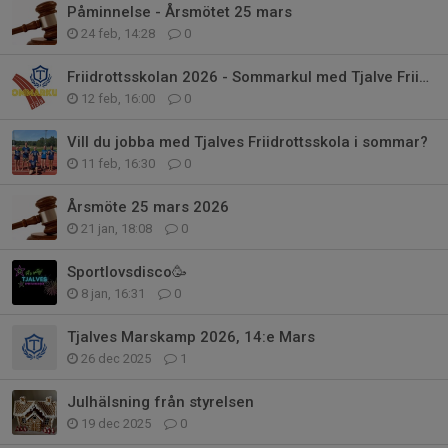
Påminnelse - Årsmötet 25 mars
24 feb, 14:28
0
Friidrottsskolan 2026 - Sommarkul med Tjalve Friidrott
12 feb, 16:00
0
Vill du jobba med Tjalves Friidrottsskola i sommar?
11 feb, 16:30
0
Årsmöte 25 mars 2026
21 jan, 18:08
0
Sportlovsdisco🥳
8 jan, 16:31
0
Tjalves Marskamp 2026, 14:e Mars
26 dec 2025
1
Julhälsning från styrelsen
19 dec 2025
0