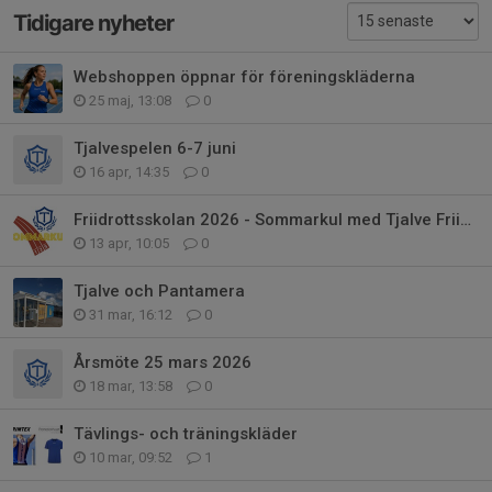
Tidigare nyheter
Webshoppen öppnar för föreningskläderna
25 maj, 13:08
0
Tjalvespelen 6-7 juni
16 apr, 14:35
0
Friidrottsskolan 2026 - Sommarkul med Tjalve Friidrott
13 apr, 10:05
0
Tjalve och Pantamera
31 mar, 16:12
0
Årsmöte 25 mars 2026
18 mar, 13:58
0
Tävlings- och träningskläder
10 mar, 09:52
1