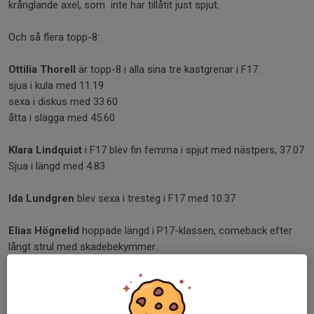
krånglande axel, som inte har tillåtit just spjut.
Och så flera topp-8:
Ottilia Thorell
är topp-8 i alla sina tre kastgrenar i F17.
sjua i kula med 11.19
sexa i diskus med 33.60
åtta i slägga med 45.60
Klara Lindquist
i F17 blev fin femma i spjut med nästpers, 37.07
Sjua i längd med 4.83
Ida Lundgren
blev sexa i tresteg i F17 med 10.37
Elias Högnelid
hoppade längd i P17-klassen, comeback efter
långt strul med skadebekymmer.
Alla resultat på Easyrecord
fler bilder från tävlingen på våra aktiva hittar ni på våra sociala