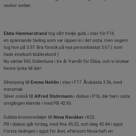
veckor sedan.
Ebba Hammarstrand
tog vårt tredje guld, i stav för F16.
en spännande tävling som var öppen in i det sista, men segern
tog hon på 3.57. Bra försök på nya personbästat 3.67 ( som
hade inneburit klubbrekord )
Nu väntar RIG Sollentuna i tre år framåt för Ebba, och vi önskar
henne lycka till där!
Silverpeng till
Emma Nehlin
i stav i F17. Årsbästa 3.36, med
mersmak.
Silver också till
Alfred Stuhrmann
i diskus i P16, där han i sista
omgången klämde i med PB 42.95.
Dubbla bronsmedaljer till
Nova Renåker
i K22.
PB i diskus igår lördag, med fina 45.32, och idag 43.44 i spjut.
Första tävlingen i spjut för året, eftersom Nova haft en