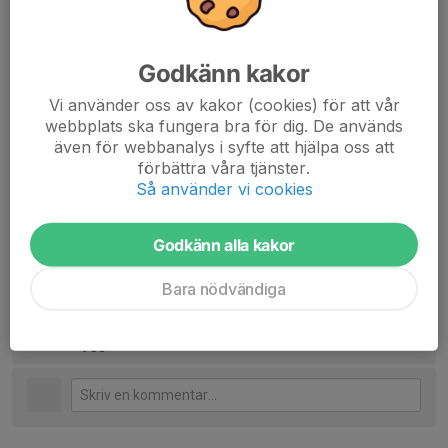
medier !
Nästa USM-JSM blir nu på hemmaplan om två veckor, 29-
Godkänn kakor
31 augusti!
Vi använder oss av kakor (cookies) för att vår
Då har vi flera aktiva med i 15-års- och 19-årsklasserna som
webbplats ska fungera bra för dig. De används
har sina mästerskap då. Kanske fler medaljer och fina
även för webbanalys i syfte att hjälpa oss att
placeringar då ?
förbättra våra tjänster.
Så använder vi cookies
Dela nyhet
Godkänn alla kakor
Bara nödvändiga
Kommentarer
Sören
18 aug 2025
Snyggt!