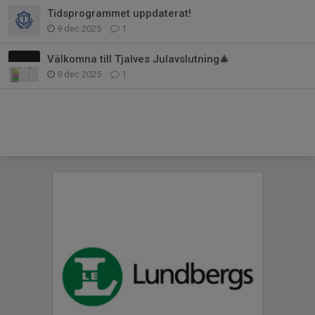
Tidsprogrammet uppdaterat!
9 dec 2025
1
Välkomna till Tjalves Julavslutning🎄
9 dec 2025
1