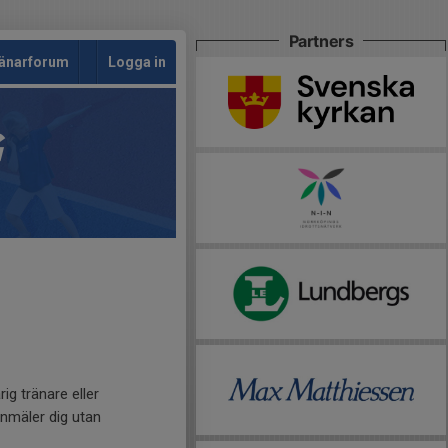
Partners
änarforum
Logga in
G
ig tränare eller
anmäler dig utan