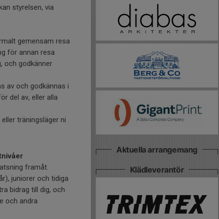
kan styrelsen, via
 normalt gemensam resa
g för annan resa
ng, och godkänner
as av och godkännas i
 del av, eller alla
ller träningsläger ni
Aktuella arrangemang
tnivåer
atsning framåt.
Klädleverantör
), juniorer och tidiga
a bidrag till dig, och
ge och andra