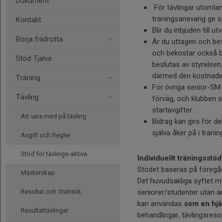
Dokument
För tävlingar utomland
träningsansvarig ge si
Kontakt
Blir du inbjuden till 
Börja friidrotta
Är du uttagen och bev
och bekostar också 
Stöd Tjalve
beslutas av styrelsen
därmed den kostnad
Träning
För övriga senior-SM
Tävling
förväg, och klubben st
startavgifter.
Att vara med på tävling
Bidrag kan ges för de
själva åker på i träni
Avgift och Regler
Stöd för tävlings-aktiva
Individuellt träningsstöd
Stödet baseras på föregå
Mästerskap
Det huvudsakliga syftet me
Resultat och Statistik
seniorer/studenter utan ann
kan användas
som en hjä
Resultattävlingar
behandlingar, tävlingsreso