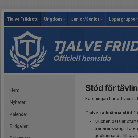
Tjalve Friidrott
Ungdom
Junior/Senior
Löpargrupper 
TJALVE FRI
Officiell hemsida
Stöd för tävli
Hem
Föreningen har ett visst s
Nyheter
Tjalves allmänna stöd fö
Kalender
Klubben betalar start
Bildgalleri
tränaransvarig i fören
godkännande till tävlin