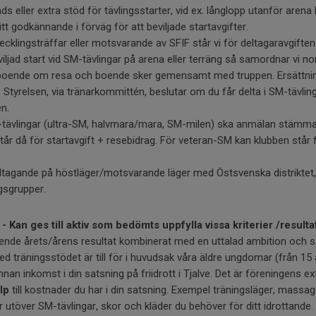
s eller extra stöd för tävlingsstarter, vid ex. långlopp utanför arena 
tt godkännande i förväg för att beviljade startavgifter.
utvecklingsträffar eller motsvarande av SFIF står vi för deltagaravgiften
iljad start vid SM-tävlingar på arena eller terräng så samordnar vi
boende om resa och boende sker gemensamt med truppen. Ersättnin
. Styrelsen, via tränarkommittén, beslutar om du får delta i SM-tävli
en.
-tävlingar (ultra-SM, halvmara/mara, SM-milen) ska anmälan stämm
år då för startavgift + resebidrag. För veteran-SM kan klubben står för
ltagande på höstläger/motsvarande läger med Östsvenska distriktet, e
ngsgrupper.
 -
Kan ges till aktiv som bedömts uppfylla vissa kriterier /resulta
ende årets/årens resultat kombinerat med en uttalad ambition och s
d träningsstödet är till för i huvudsak våra äldre ungdomar (från 15 år
an inkomst i din satsning på friidrott i Tjalve. Det är föreningens extr
lp
till kostnader du har i din satsning. Exempel träningsläger, massa
r utöver SM-tävlingar, skor och kläder du behöver för ditt idrottande.