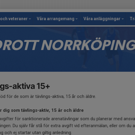
och veteraner
Våra arrangemang
Våra anläggningar
Tr
IDROTT NORRKÖPIN
ngs-aktiva 15+
töd för de som är tävlings-aktiva, 15 år och äldre.
r dig som tävlings-aktiv, 15 år och äldre
avgifter för sanktionerade arenatävlingar som du planerar med ansvar
ingen. Du själv får stå för extra avgift vid efteranmälan, eller om du 
g och ej startar utan giltig anledning.