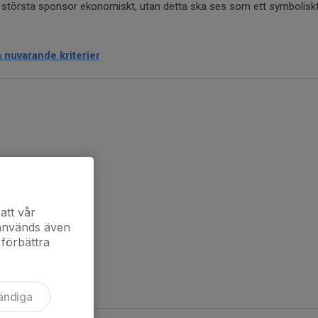
in största sponsor ekonomiskt, utan detta ska ses som ett symboliskt
 nuvarande kriterier
att vår
 används även
 förbättra
ändiga