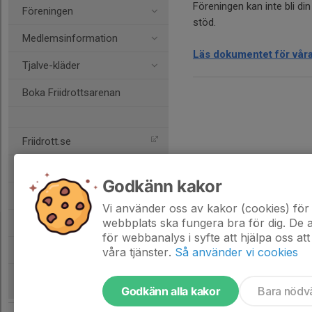
Föreningen kan inte bli d
Föreningen
stöd.
Medlemsinformation
Läs dokumentet för våra
Tjalve-kläder
Boka Friidrottsarenan
Friidrott.se
NIU -Friidrottsgymnasiet
Godkänn kakor
Tjalve Orientering
Vi använder oss av kakor (cookies) för 
webbplats ska fungera bra för dig. De
Östsvenska distriktet
för webbanalys i syfte att hjälpa oss att
Köp/Sälj Facebook
våra tjänster.
Så använder vi cookies
Godkänn alla kakor
Bara nödv