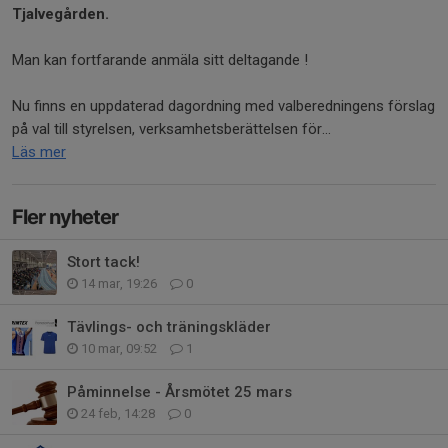
Tjalvegården.
Man kan fortfarande anmäla sitt deltagande !
Nu finns en uppdaterad dagordning med valberedningens förslag
på val till styrelsen, verksamhetsberättelsen för...
Läs mer
Fler nyheter
Stort tack!
14 mar, 19:26
0
Tävlings- och träningskläder
10 mar, 09:52
1
Påminnelse - Årsmötet 25 mars
24 feb, 14:28
0