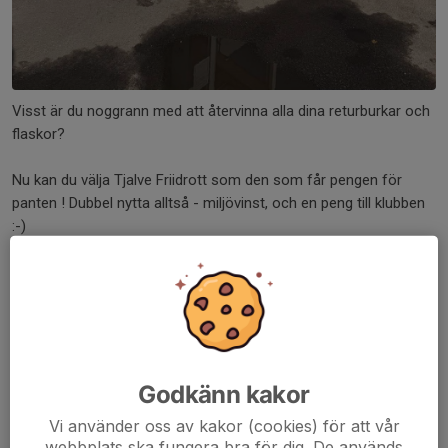
Visst är du noggrann med att återvinna alla dina returburkar och
flaskor?
Nu kan du välja Tjalve Friidrott som den som får pengen för
panten ! Dubbel nytta alltså - miljövinst, och en peng till klubben
:-)
Det fungerar på
Läs mer
Stavhoppare
Ny säsong - Utomhus 2026
Godkänn kakor
29 mar, 07:32
0 kommentarer
Vi använder oss av kakor (cookies) för att vår
webbplats ska fungera bra för dig. De används