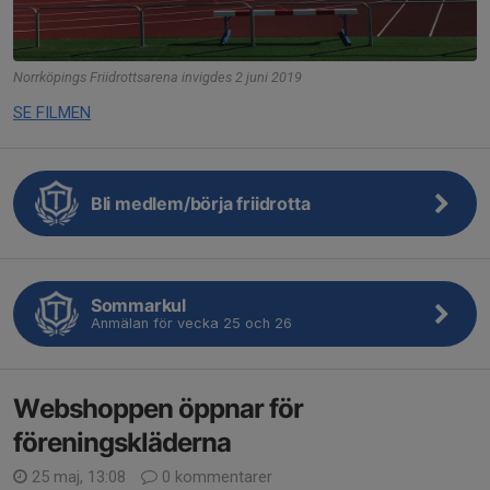
Norrköpings Friidrottsarena invigdes 2 juni 2019
SE FILMEN
Bli medlem/börja friidrotta
Sommarkul
Anmälan för vecka 25 och 26
Webshoppen öppnar för
föreningskläderna
25 maj, 13:08
0 kommentarer