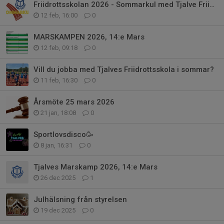
Friidrottsskolan 2026 - Sommarkul med Tjalve Friidrott
12 feb, 16:00
0
MARSKAMPEN 2026, 14:e Mars
12 feb, 09:18
0
Vill du jobba med Tjalves Friidrottsskola i sommar?
11 feb, 16:30
0
Årsmöte 25 mars 2026
21 jan, 18:08
0
Sportlovsdisco🥳
8 jan, 16:31
0
Tjalves Marskamp 2026, 14:e Mars
26 dec 2025
1
Julhälsning från styrelsen
19 dec 2025
0